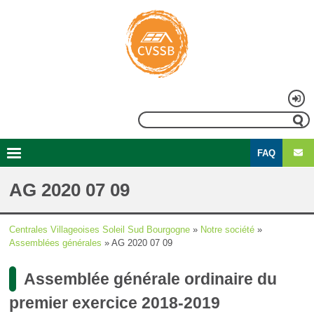
Aller
au
contenu
principal
Menu
Rechercher
du
FAQ
compte
Second
Navigation
de
menu
principale
AG 2020 07 09
l'utilisateur
Centrales Villageoises Soleil Sud Bourgogne
Notre société
Fil
Assemblées générales
AG 2020 07 09
d'Ariane
Assemblée générale ordinaire du
premier exercice 2018-2019